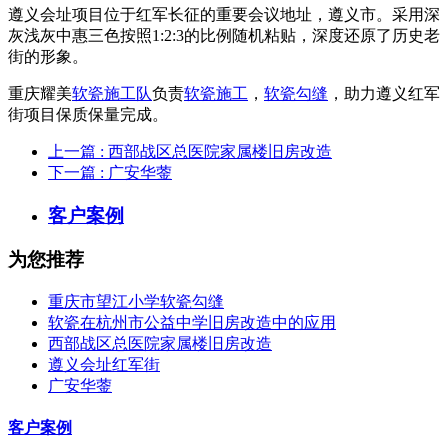
遵义会址项目位于红军长征的重要会议地址，遵义市。采用深
灰浅灰中惠三色按照1:2:3的比例随机粘贴，深度还原了历史老
街的形象。
重庆耀美
软瓷施工队
负责
软瓷施工
，
软瓷勾缝
，助力遵义红军
街项目保质保量完成。
上一篇
: 西部战区总医院家属楼旧房改造
下一篇
: 广安华蓥
客户案例
为您推荐
重庆市望江小学软瓷勾缝
软瓷在杭州市公益中学旧房改造中的应用
西部战区总医院家属楼旧房改造
遵义会址红军街
广安华蓥
客户案例