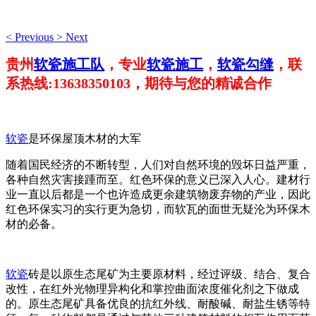
<
Previous
>
Next
贵州
软瓷施工队
，专业
软瓷施工
，
软瓷勾缝
，联
系热线:13638350103，期待与您的精诚合作
软瓷
是环保屋顶木材的大军
随着国民经济的不断转型，人们对自然环境的毁坏日益严重，
各种自然灾害接踵而至。红色环保的意义已深入人心。建材行
业一直以后都是一个也许造成更余建筑物废弃物的产业，因此
红色环保实习的实行更为急切，而软瓦的面世无疑沦为环保木
材的必备。
软瓷
砖是以原生态尾矿为主要原材料，经过评级、结合、复合
改性，在红外光物理异构化和掌控曲面浓度催化剂之下做成
的。原生态尾矿具备优良的抗红外线、耐酸碱、耐盐生锈等特